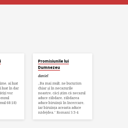
MAI 28, 2020
i
Promisiunile lui
Dumnezeu
daniel
ime, ai luat
„Ba mai mult, ne bucurăm
i luat în dar
chiar și în necazurile
tiți vor
noastre, căci știm că necazul
Domnul
aduce răbdare, răbdarea
mul 68:18)
aduce biruință în încercare,
iar biruința aceasta aduce
nădejdea.” Romani 5:3-4