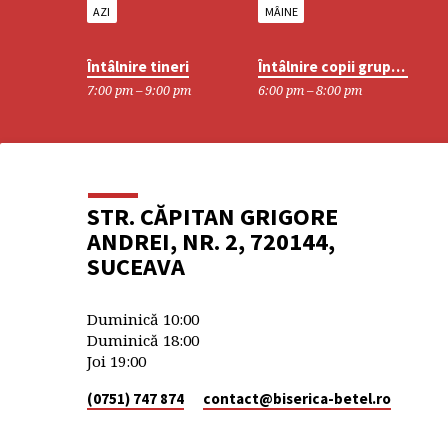
AZI
MÂINE
Întâlnire tineri
Întâlnire copii grupa mare
7:00 pm – 9:00 pm
6:00 pm – 8:00 pm
DETALII
LOCAȚIE
STR. CĂPITAN GRIGORE
ANDREI, NR. 2, 720144,
SUCEAVA
Duminică 10:00
Duminică 18:00
Joi 19:00
(0751) 747 874
contact​@biserica-betel.ro