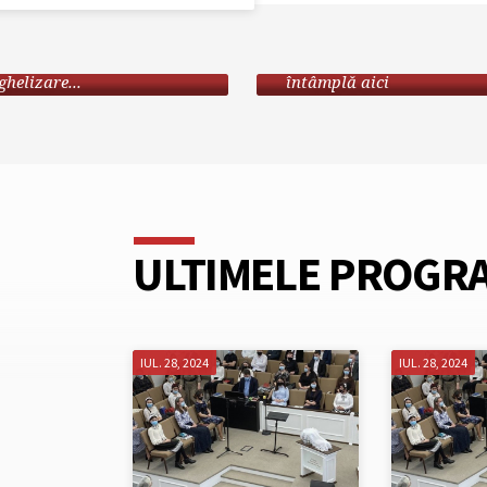
EPARTAMENTE
CALENDAR
rire, învățătură,
Implică-te în ce se
helizare...
întâmplă aici
ULTIMELE PROGR
IUL. 28, 2024
IUL. 28, 2024