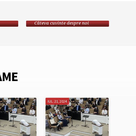
PREZENTARE
Câteva cuvinte despre noi
AME
IUL. 21, 2024