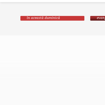
ÎNCHINARE
D
Vino să te închini cu noi
Păsto
în această duminică
evang