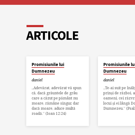
ARTICOLE
MAI 30, 2020
MAI 29, 2020
Promisiunile lui
Promisiunile lu
Dumnezeu
Dumnezeu
daniel
daniel
„Adevărat, adevărat vă spun
„Te-ai suit pe înălț
că, dacă grăuntele de grâu
prinși de război, a
care a căzut pe pământ nu
oameni, cei răzvră
moare, rămâne singur, dar
locui și ei lângă 
dacă moare, aduce multă
Dumnezeu.” (Psal
roadă.” (Ioan 12:24)