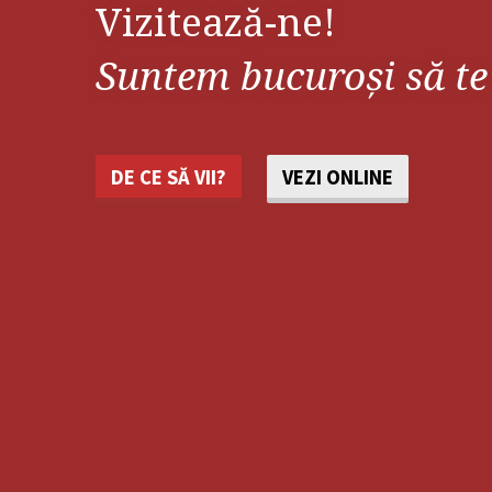
Vizitează-ne!
Suntem bucuroși să te
DE CE SĂ VII?
VEZI ONLINE