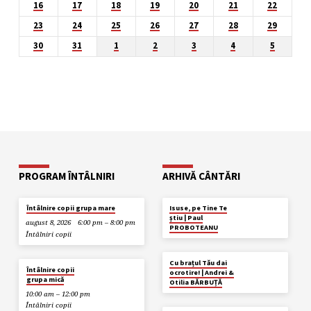
16
17
18
19
20
21
22
23
24
25
26
27
28
29
30
31
1
2
3
4
5
PROGRAM ÎNTÂLNIRI
ARHIVĂ CÂNTĂRI
AUG. 29
Întâlnire copii grupa mare
Isuse, pe Tine Te
știu | Paul
august 8, 2026
6:00 pm – 8:00 pm
PROBOTEANU
Întâlniri copii
MAI 23
Cu brațul Tău dai
MÂINE
Întâlnire copii
ocrotire! | Andrei &
grupa mică
Otilia BĂRBUȚĂ
10:00 am – 12:00 pm
Întâlniri copii