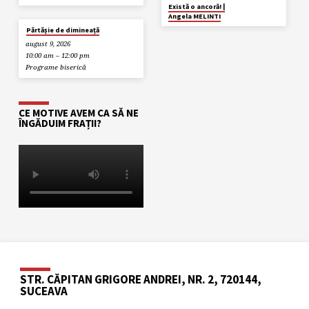
APR. 4
Există o ancoră! |
Angela MELINTI
Părtășie de dimineață
august 9, 2026
10:00 am – 12:00 pm
Programe biserică
CE MOTIVE AVEM CA SĂ NE
ÎNGĂDUIM FRAȚII?
STR. CĂPITAN GRIGORE ANDREI, NR. 2, 720144,
SUCEAVA