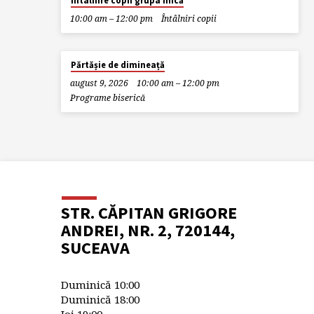
Întâlnire copii grupa mică
10:00 am – 12:00 pm
Întâlniri copii
Părtășie de dimineață
august 9, 2026
10:00 am – 12:00 pm
Programe biserică
STR. CĂPITAN GRIGORE
ANDREI, NR. 2, 720144,
SUCEAVA
Duminică 10:00
Duminică 18:00