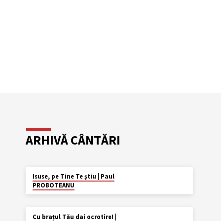
ARHIVĂ CÂNTĂRI
AUG. 29
Isuse, pe Tine Te știu | Paul
PROBOTEANU
MAI 23
Cu brațul Tău dai ocrotire! |