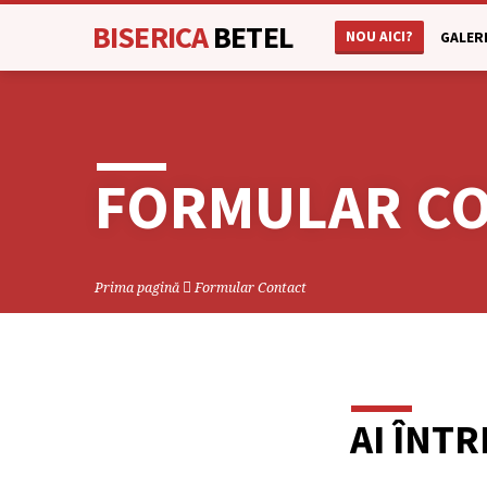
BISERICA
BETEL
NOU AICI?
GALERI
FORMULAR C
Prima pagină
Formular Contact
AI ÎNT
FOR