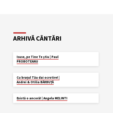
ARHIVĂ CÂNTĂRI
AUG. 29
Isuse, pe Tine Te știu | Paul
PROBOTEANU
MAI 23
Cu brațul Tău dai ocrotire! |
Andrei & Otilia BĂRBUȚĂ
APR. 4
Există o ancoră! | Angela MELINTI